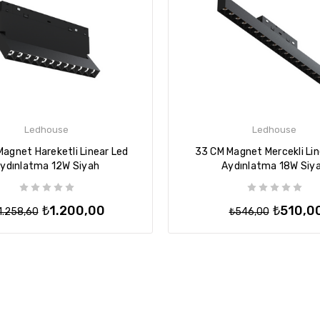
Ledhouse
Ledhouse
agnet Hareketli Linear Led
33 CM Magnet Mercekli Lin
ydınlatma 12W Siyah
Aydınlatma 18W Siy
₺1.200,00
₺510,0
1.258,60
₺546,00