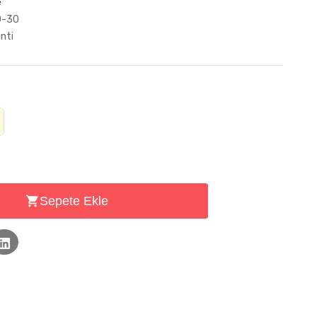
e
0-30
anti
Sepete Ekle