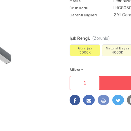
Ledhous
Marka
LHG805
Ürün Kodu
2 Yıl Gar
Garanti Bilgileri:
Işık Rengi:
(Zorunlu)
Gün Işığı
Natural Beyaz
3000K
4000K
Mevcut
Miktar:
Stok:
30
30
CM
CM
Magnet
Magnet
Linear
Linear
Led
Led
Aydınlatma
Aydınlatma
12W
12W