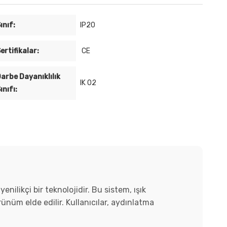
ınıf:
IP20
ertifikalar:
CE
arbe Dayanıklılık
IK 02
ınıfı:
likçi bir teknolojidir. Bu sistem, ışık
nüm elde edilir. Kullanıcılar, aydınlatma