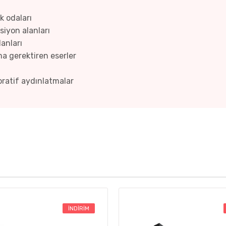
k odaları
psiyon alanları
lanları
ma gerektiren eserler
oratif aydınlatmalar
İNDIRIM