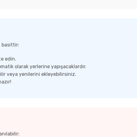
basittir:
e edin.
matik olarak yerlerine yapışacaklardır.
ir veya yenilerini ekleyebilirsiniz.
azır!
ılabilir: