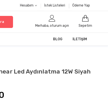
Hesabım
İstek Listeleri
Ödeme Yap
ra
Merhaba, oturum açın
Sepetim
BLOG
İLETIŞIM
near Led Aydınlatma 12W Siyah
0