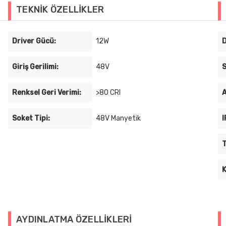
TEKNİK ÖZELLİKLER
Driver Gücü:
12W
D
Giriş Gerilimi:
48V
S
Renksel Geri Verimi:
>80 CRI
A
Soket Tipi:
48V Manyetik
I
T
K
AYDINLATMA ÖZELLİKLERİ