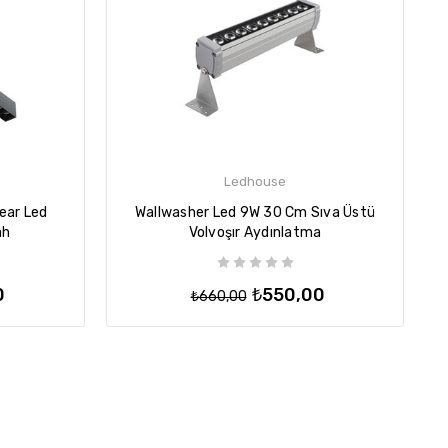
Ledhouse
ear Led
Wallwasher Led 9W 30 Cm Sıva Üstü
ah
Volvoşır Aydınlatma
0
₺550,00
₺660,00