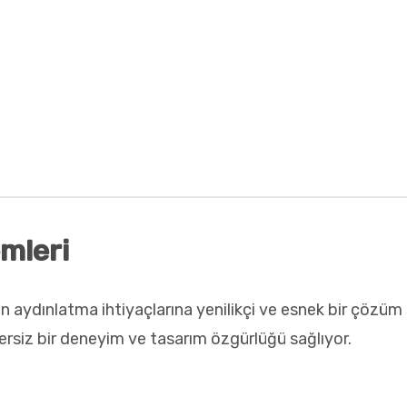
Siyah
Siyah
Miktarını
Miktarını
Azalt
Artır
mleri
aydınlatma ihtiyaçlarına yenilikçi ve esnek bir çözüm 
ersiz bir deneyim ve tasarım özgürlüğü sağlıyor.