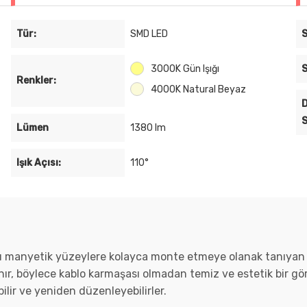
Tür:
SMD LED
S
3000K Gün Işığı
S
Renkler:
4000K Natural Beyaz
D
S
Lümen
1380 lm
Işık Açısı:
110°
 manyetik yüzeylere kolayca monte etmeye olanak tanıyan yeni
, böylece kablo karmaşası olmadan temiz ve estetik bir görü
ebilir ve yeniden düzenleyebilirler.