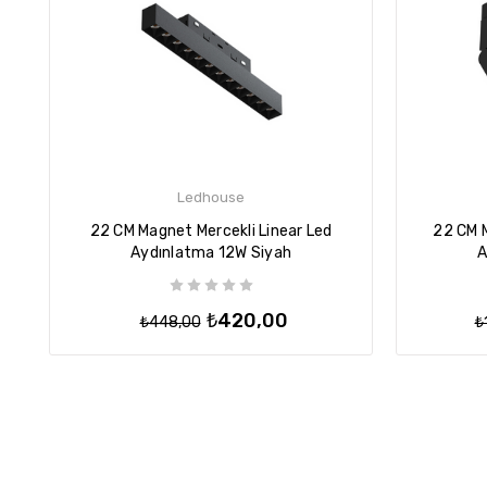
Ledhouse
22 CM Magnet Mercekli Linear Led
22 CM M
Aydınlatma 12W Siyah
A
₺420,00
₺448,00
₺