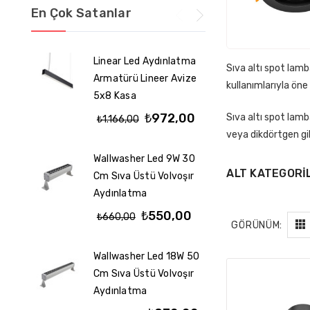
En Çok Satanlar
Linear Led Aydınlatma
Wallw
Sıva altı spot lamb
Armatürü Lineer Avize
Cm Sı
kullanımlarıyla ön
5x8 Kasa
Aydın
₺972,00
Sıva altı spot lamb
₺1.166,00
₺560
veya dikdörtgen gib
Wallwasher Led 9W 30
Mercek
ALT KATEGORI
Cm Sıva Üstü Volvoşır
Led A
Aydınlatma
Arma
Linee
₺550,00
₺660,00
GÖRÜNÜM:
₺1.2
₺1.
Wallwasher Led 18W 50
Cm Sıva Üstü Volvoşır
Aydınlatma
Wallw