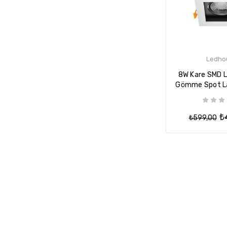
Ledho
8W Kare SMD LE
Gömme Spot L
Armatür - (S
₺
₺599,00