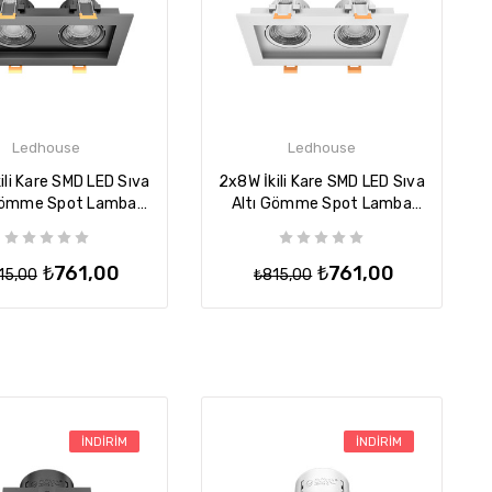
Ledhouse
Ledhouse
ili Kare SMD LED Sıva
2x8W İkili Kare SMD LED Sıva
Gömme Spot Lamba
Altı Gömme Spot Lamba
n Armatür - Siyah
Tavan Armatür - Beyaz
₺761,00
₺761,00
15,00
₺815,00
İNDIRIM
İNDIRIM