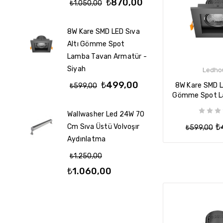
₺870,00
Cm Sı
₺1.050,00
Aydın
8W Kare SMD LED Sıva
₺1.8
Altı Gömme Spot
₺1.
Lamba Tavan Armatür -
Siyah
Ledho
Wallw
₺499,00
8W Kare SMD LE
₺599,00
Cm Sı
Gömme Spot L
Aydın
Armatür 
Wallwasher Led 24W 70
₺850
₺
Cm Sıva Üstü Volvoşır
₺599,00
Aydınlatma
Linea
₺1.250,00
Armat
₺1.060,00
5x5 K
₺1.16