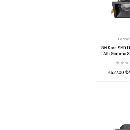
Ledho
8W Kare SMD L
Altı Gömme 
Tavan Armat
₺
₺527,00