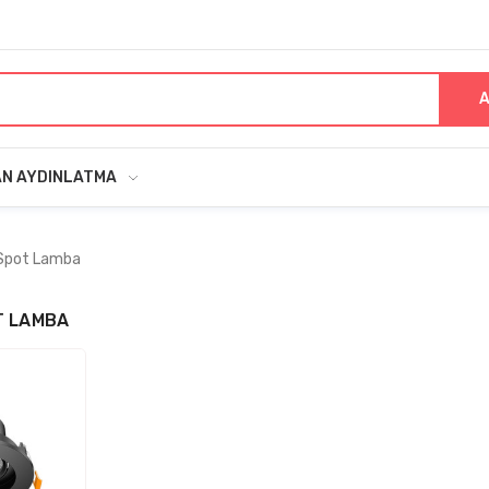
A
AN AYDINLATMA
 Spot Lamba
T LAMBA