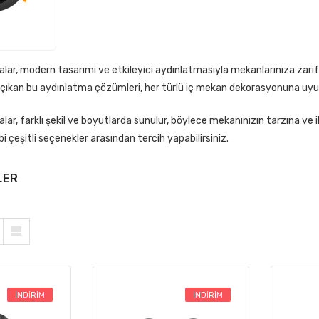
asher Led 3W 10
alar, modern tasarımı ve etkileyici aydınlatmasıyla mekanlarınıza zarif
va Üstü Volvoşır
e çıkan bu aydınlatma çözümleri, her türlü iç mekan dekorasyonuna uyu
latma
₺345,00
alar, farklı şekil ve boyutlarda sunulur, böylece mekanınızın tarzına ve 
,00
i çeşitli seçenekler arasından tercih yapabilirsiniz.
li Sıva Altı Linear
LER
ydınlatma
türü Gömme
r
65,00
054,00
İNDIRIM
İNDIRIM
asher Led 36W 100