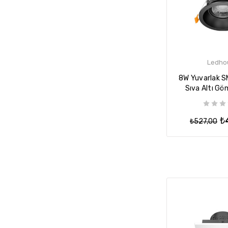
Ledho
8W Yuvarlak S
Sıva Altı G
Lamba Tavan
Siy
₺
₺527,00