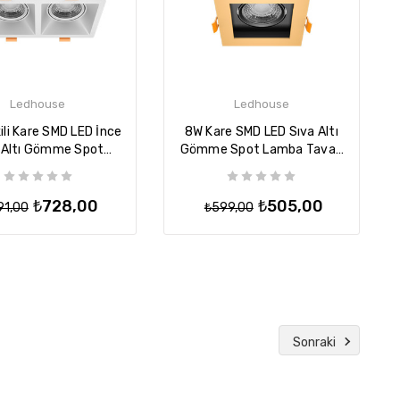
Ledhouse
Ledhouse
ili Kare SMD LED İnce
8W Kare SMD LED Sıva Altı
 Altı Gömme Spot
Gömme Spot Lamba Tavan
a Tavan Armatür -
Armatür - Gold
Beyaz
₺728,00
₺505,00
91,00
₺599,00
Sonraki