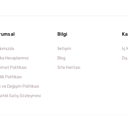
rumsal
Bilgi
Ka
kımızda
İletişim
İç
ka Hesaplarımız
Blog
Dı
imat Politikası
Site Haritası
ilik Politikası
 ve Değişim Politikası
afeli Satış Sözleşmesi