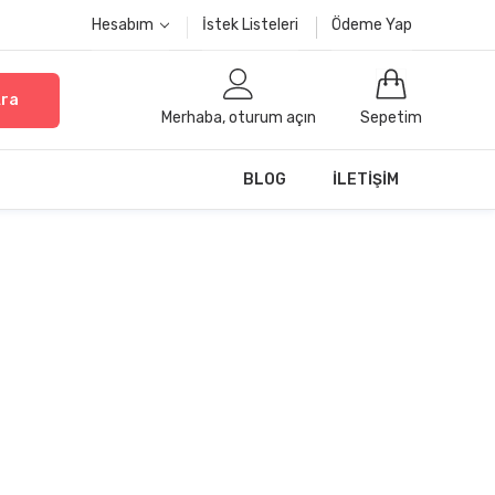
Hesabım
İstek Listeleri
Ödeme Yap
ra
Merhaba, oturum açın
Sepetim
BLOG
İLETIŞIM