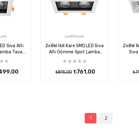
use
Ledhouse
D Sıva Altı
2x8W İkili Kare SMD LED Sıva
2x8W İk
amba Tavan
Altı Gömme Spot Lamba
Sıva
iyah-Beyaz)
Tavan Armatür - (Siyah-
Lamb
Beyaz)
499,00
₺761,00
₺815,00
₺7
1
2