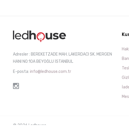
Ku
Hak
Adresler : BEREKETZADE MAH. LAKERDACI SK. MERGEN
Ban
HANI NO:10A BEYOĞLU İSTANBUL
Tesl
E-posta:
info@ledhouse.com.tr
Gizl
İade
Mes
© 2026 Ledhouse