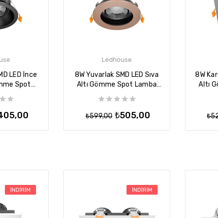
use
Ledhouse
MD LED İnce
8W Yuvarlak SMD LED Sıva
8W Kar
ömme Spot
Altı Gömme Spot Lamba
Altı 
 Armatür -
Tavan Armatür - Rose
Tavan 
ah
405,00
₺505,00
₺599,00
₺5
İNDIRIM
İNDIRIM