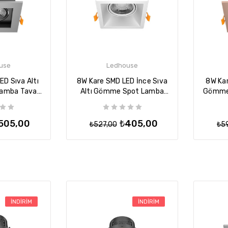
use
Ledhouse
D Sıva Altı
8W Kare SMD LED İnce Sıva
8W Kar
amba Tavan
Altı Gömme Spot Lamba
Gömme
Titanium
Tavan Armatür - Beyaz
A
505,00
₺405,00
₺527,00
₺5
İNDIRIM
İNDIRIM