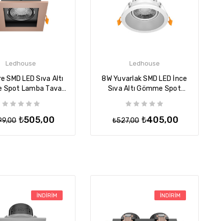
Ledhouse
Ledhouse
e SMD LED Sıva Altı
8W Yuvarlak SMD LED İnce
 Spot Lamba Tavan
Sıva Altı Gömme Spot
rmatür - Rose
Lamba Tavan Armatür -
Beyaz
₺505,00
₺405,00
99,00
₺527,00
İNDIRIM
İNDIRIM