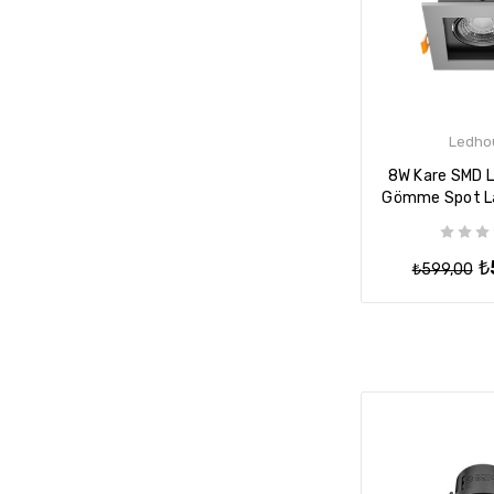
Ledho
8W Kare SMD LE
Gömme Spot L
Armatür - 
₺
₺599,00