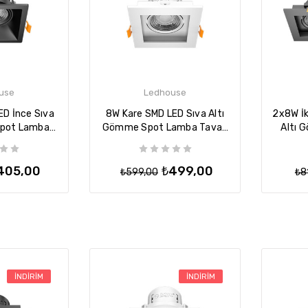
use
Ledhouse
ED İnce Sıva
8W Kare SMD LED Sıva Altı
2x8W İk
Spot Lamba
Gömme Spot Lamba Tavan
Altı 
ür - Siyah
Armatür - Beyaz
Tava
405,00
₺499,00
₺599,00
₺8
İNDIRIM
İNDIRIM