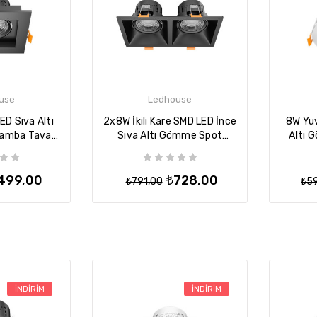
va Üstü Volvoşır
latma
50,00
665,00
use
Ledhouse
asher Led 12W 35
D Sıva Altı
2x8W İkili Kare SMD LED İnce
8W Yuv
va Üstü Volvoşır
amba Tavan
Sıva Altı Gömme Spot
Altı 
latma
- Siyah
Lamba Tavan Armatür -
Tava
Siyah
₺650,00
,00
499,00
₺728,00
₺791,00
₺5
r Led Aydınlatma
ürü Lineer Avize
asa
₺972,00
6,00
İNDIRIM
İNDIRIM