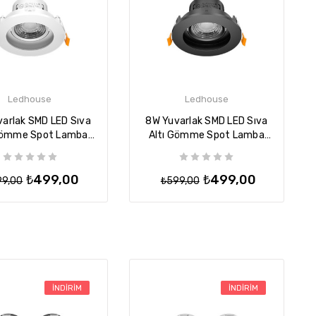
Ledhouse
Ledhouse
arlak SMD LED Sıva
8W Yuvarlak SMD LED Sıva
Gömme Spot Lamba
Altı Gömme Spot Lamba
n Armatür - Beyaz
Tavan Armatür - Siyah
₺499,00
₺499,00
99,00
₺599,00
İNDIRIM
İNDIRIM