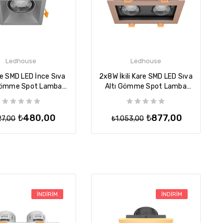
Ledhouse
Ledhouse
e SMD LED İnce Sıva
2x8W İkili Kare SMD LED Sıva
Gömme Spot Lamba
Altı Gömme Spot Lamba
Armatür - Titanium
Tavan Armatür - Rose
₺480,00
₺877,00
27,00
₺1.053,00
İNDIRIM
İNDIRIM